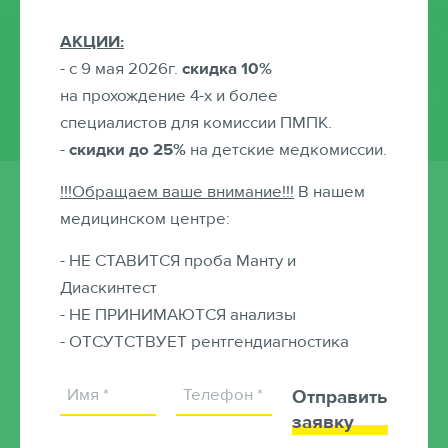
педиатра от 1700
АКЦИИ:
рублей
- с 9 мая 2026г.
скидка 10%
на прохождение 4-х и более
специалистов для комиссии ПМПК.
-
скидки до 25%
на детские медкомиссии.
!!!Обращаем ваше внимание!!!
В нашем
медицинском центре:
Услуги детских специалистов
- НЕ СТАВИТСЯ проба Манту и
Диаскинтест
- НЕ ПРИНИМАЮТСЯ анализы
- ОТСУТСТВУЕТ рентгендиагностика
Педиатр
Справки
Выезд на дом
Отправить
заявку