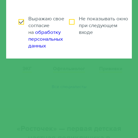
Выражаю свое
Не показывать окно
УЗИ
Невролог
Оториноларинголо
согласие
при следующем
на
обработку
входе
персональных
данных
ЭКГ
Офтальмолог
Прививки
Все специалисты
«Росточек» — первая детская
частная поликлиника в