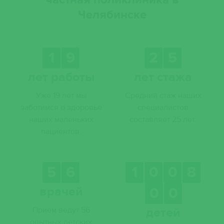
Челябинске
1
9
2
5
лет работы
лет стажа
Уже 19 лет мы
Средний стаж наших
заботимся о здоровье
специалистов
наших маленьких
составляет 25 лет.
пациентов.
5
6
1
0
0
8
врачей
0
0
Прием ведут 56
детей
опытных детских