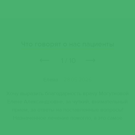
Что говорят о нас пациенты
1 / 10
Елена
28.05.2026
Хочу выразить благодарность врачу Могутновой
Х
Елене Александровне, за чуткий, внимательный
п
.
прием, за ответы на поставленные вопросы!
Назначенное лечение помогло, а это самое
п
главное)