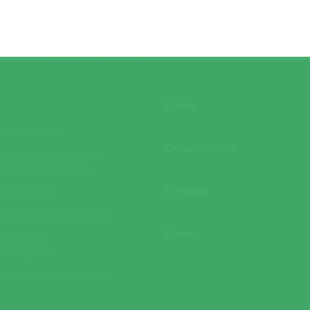
Цены
стоматология
Специалисты
пециалистами частной
клиники Челябинска
Отзывы
рапия детям
тология (ночные линзы)
О нас
логическое
ание детям
 комиссионные осмотры