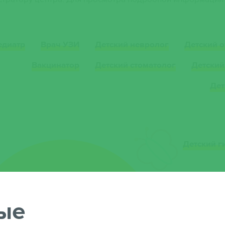
едиатр
Врач УЗИ
Детский невролог
Детский 
Вакцинатор
Детский стоматолог
Детский
Дет
Детский г
ые
Нурмухаметова