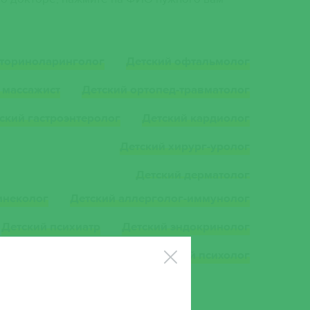
оториноларинголог
Детский офтальмолог
 массажист
Детский ортопед-травматолог
ский гастроэнтеролог
Детский кардиолог
Детский хирург-уролог
Детский дерматолог
инеколог
Детский аллерголог-иммунолог
Детский психиатр
Детский эндокринолог
Педиатр-инфекционист
Детский психолог