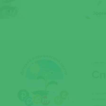
Услуги
Цены
Специалисты
Отзывы
О нас
К
Главная
Сп
В нашем
возможн
админи