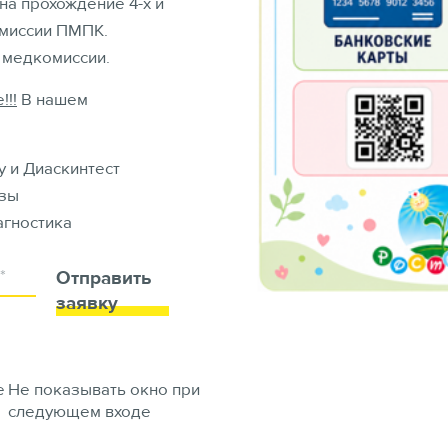
на прохождение 4-х и
омиссии ПМПК.
 медкомиссии.
!!!
В нашем
 и Диаскинтест
зы
гностика
Отправить
заявку
е
Не показывать окно при
следующем входе