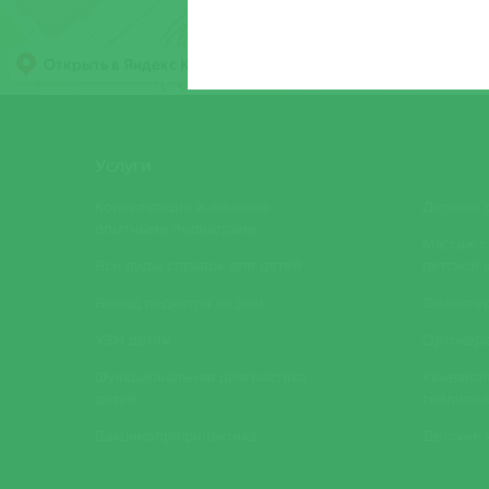
Услуги
Консультации и лечение
Детская 
опытными педиатрами
Массаж с
Все виды справок для детей
детской 
Выезд педиатра на дом
Физиоте
УЗИ детям
Ортокера
Функциональная диагностика
Кинезио
детей
тейпиров
Вакцинопрофилактика
Детские