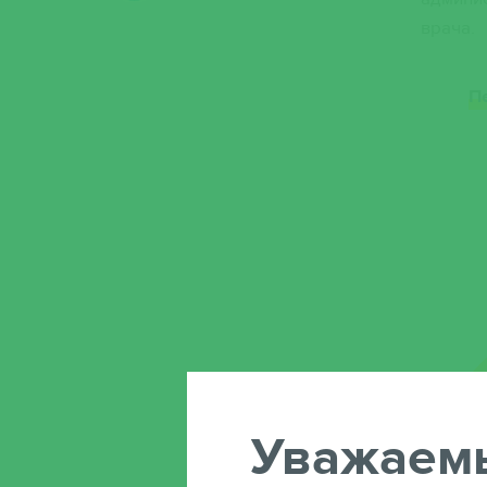
врача.
П
Уважаем