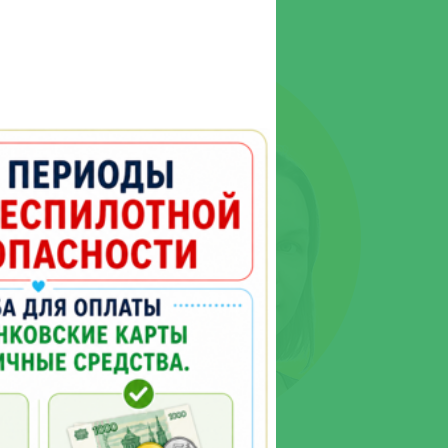
ва
Андреевна
ерматолог