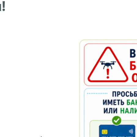
!
Джамеля Булатовна
Детский дерматолог
Уфимце
Мария 
Детский д