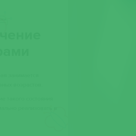
ами
ечение
рами
ая занимается
зных возрастов.
ие такого состояния
мально реализовать в