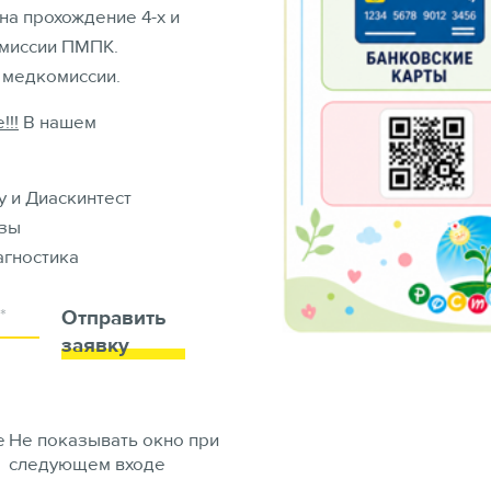
на прохождение 4-х и
омиссии ПМПК.
 медкомиссии.
!!!
В нашем
 и Диаскинтест
зы
гностика
Отправить
заявку
е
Не показывать окно при
следующем входе