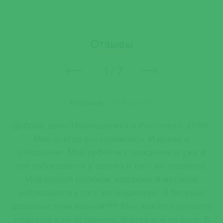
Отзывы
1 / 7
Наталья
14.10.2024
ор
Добрый день. Наблюдаемся в Росточке с 2016г.
е
Мне всегда все нравилось. И врачи и
и
отношение. Мой ребёнок с рождения и уже 8
п
не
лет наблюдается у одного и того же педиатра.
ь
Мой второй ребёнок, которому 8 месяцев
наблюдается у того же медиатора. Я безумно
довольна этим врачом!!!!!!! Мне кажется лучшего
педиатра я не встречала. Всегда все по делу. В