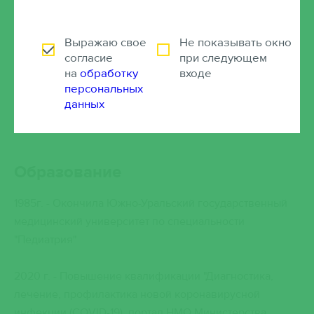
Педиатр
Выражаю свое
Не показывать окно
согласие
при следующем
Справки
на
обработку
входе
персональных
данных
Заказать звонок
Записаться онлайн
Образование
1985г. - Окончила Южно-Уральский государственный
медицинский университет по специальности
"Педиатрия"
2020 г. - Повышение квалификации "Диагностика,
лечение, профилактика новой коронавирусной
инфекции (COVID-19), портал НМО Министерства