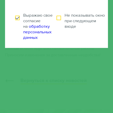
Предыдущая новость от 01 / 10 / 2015
Выражаю свое
Не показывать окно
Внимание!
согласие
при следующем
на
обработку
входе
По техническим причинам номер 223-72-72 временно
персональных
не работает! Вы можете связаться с нами по
данных
следующим номерам: 89089331908 и 89127902586.В
данный момент идут восстановительные работы.
Приносим извинения за доставленные неудобства!
Вернуться к списку новостей