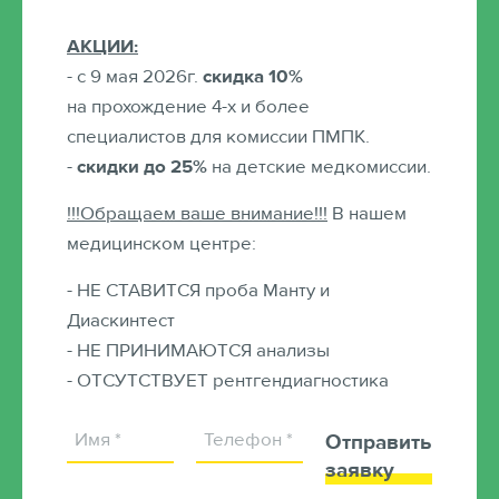
Ортокератология
АКЦИИ:
- с 9 мая 2026г.
скидка 10%
на прохождение 4-х и более
11 / 10 / 2015
специалистов для комиссии ПМПК.
Ортокератология (ночные линзы)
– современный
-
скидки до 25%
на детские медкомиссии.
метод коррекции близорукости и астигматизма с
!!!Обращаем ваше внимание!!!
В нашем
помощью специальных контактных линз,
медицинском центре:
используемых в ночное время. Эффект сохраняется в
течение всего дня!!! .
Читать далее
- НЕ СТАВИТСЯ проба Манту и
Диаскинтест
- НЕ ПРИНИМАЮТСЯ анализы
Следующая новость от 17 / 03 / 2016
- ОТСУТСТВУЕТ рентгендиагностика
График работы
Отправить
Теперь мы работаем для Вас и в воскресенье, с 10-00
заявку
до 14-00