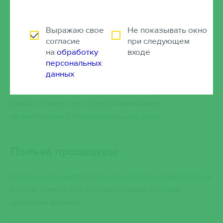
Медицинский массаж является важной частью терапии
многих детских заболеваний. Назначается лечащим
врачом, после проведения диагностики организма
Выражаю свое
Не показывать окно
согласие
при следующем
ребенка.
на
обработку
входе
Процедура оказывает комплексное воздействие на
персональных
данных
организм, ускоряет процесс выздоровления
маленького пациента. Помимо терапии
массаж ребенку
может проводиться в профилактических,
гигиенических и оздоровительных целях.
Польза процедуры
Опытный специалист способен оказать положительное
воздействие на все функциональные системы
организма ребенка.