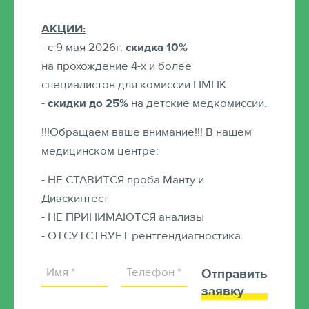
Что нужно знать о
АКЦИИ:
- с 9 мая 2026г.
скидка 10%
детском массаже?
на прохождение 4-х и более
специалистов для комиссии ПМПК.
-
скидки до 25%
на детские медкомиссии.
!!!Обращаем ваше внимание!!!
В нашем
медицинском центре:
- НЕ СТАВИТСЯ проба Манту и
Диаскинтест
- НЕ ПРИНИМАЮТСЯ анализы
- ОТСУТСТВУЕТ рентгендиагностика
Отправить
заявку