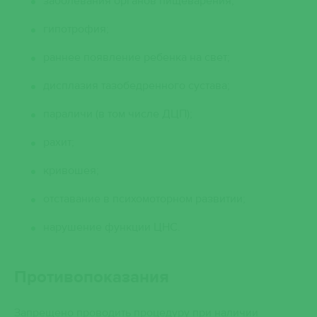
заболевания органов пищеварения;
гипотрофия;
раннее появление ребенка на свет;
дисплазия тазобедренного сустава;
параличи (в том числе ДЦП);
рахит;
кривошея;
отставание в психомоторном развитии;
нарушение функции ЦНС.
Противопоказания
Запрещено проводить процедуру при наличии