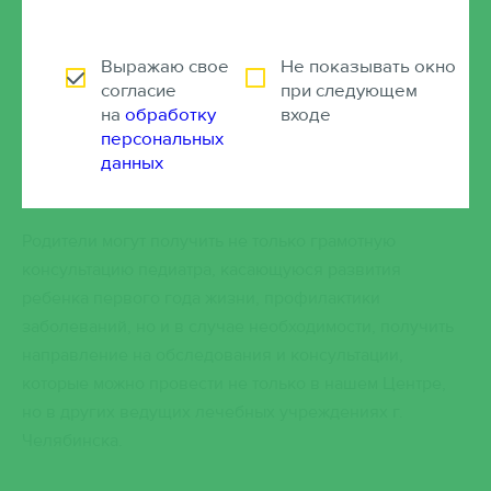
вовремя сделанные обследования и рекомендации
обратиться к нужному узкоспециализированному
доктору, очень важны.
Выражаю свое
Не показывать окно
согласие
при следующем
В нашем медицинском центре прием ведут
на
обработку
входе
персональных
высококвалифицированные педиатры, с большим
данных
опытом работы в детских медицинских учреждениях
города и страны.
Родители могут получить не только грамотную
консультацию педиатра, касающуюся развития
ребенка первого года жизни, профилактики
заболеваний, но и в случае необходимости, получить
направление на обследования и консультации,
которые можно провести не только в нашем Центре,
но в других ведущих лечебных учреждениях г.
Челябинска.