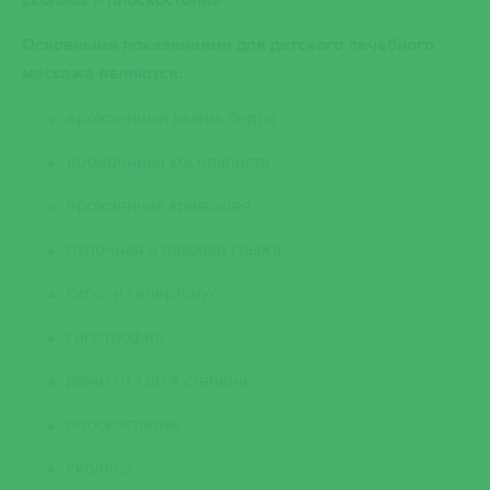
сколиоз
и
плоскостопие
.
Основными показаниями для детского лечебного
массажа являются:
врожденный вывих бедра
врожденная косолапость
врожденная кривошея
пупочная и паховая грыжа
гипо- и гипертонус
гипотрофия
рахит от 1 до 4 степени
плоскостопие
сколиоз