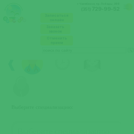
г. Челябинск, пр. Победы, 388
729-99-52
(351)
Записаться
онлайн
Заказать
звонок
Записаться онлайн
Отменить
прием
❰
Выберите специализацию:
Выберите специализацию