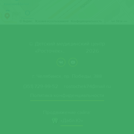
Татьяна
Александровна
Малахова Светлана
Ивановна
© Детский медицинский центр
Могутнова Елена
«Росточек»,. 2026
Александровна
Нурмухаметова
г. Челябинск, пр. Победы, 388
Джамеля Булатовна
(351) 729-99-52
rostochek74@mail.ru
Олейникова
Политика конфиденциальности
Елизавета
Анатольевна
Продвижение сайта:
«Дабл Ю»
Пахомова Елена