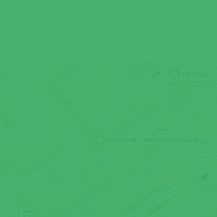
Николаевна
Захарова Марина
Алексеевна
Зырянова Кира
Сергеевна
Ипанова Анна
Леонидовна
Клещёва Анна
Евгеньевна
Кодинцев Вячеслав
Александрович
Кривохижина