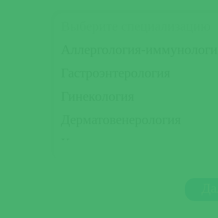
Выберите специализацию
Аллергология-иммунологи
Гастроэнтерология
Гинекология
Дерматовенерология
Кардиология
Неврология
Да
Ортопедия-травматология
Оториноларингология