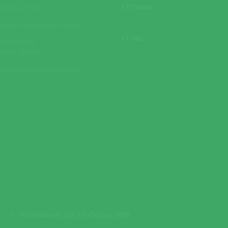
Сезганова Свет
Отзывы
рапия детям
тология (ночные линзы)
Софина Ирина
О нас
логическое
ание детям
Тарапунова Лар
 комиссионные осмотры
Тетенева Юлия
Тихоньких Ана
Александровна
Уфимцева Мари
Широкоряд Лар
Яковлева Ольг
г. Челябинск, пр. Победы, 388