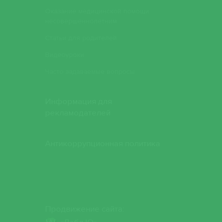
лана Ивановна
Оказание медицинской помощи
несовершеннолетним
 Юрьевна
Статьи для родителей
иса Олеговна
Видеоуроки
Часто задаваемые вопросы
 Александровна
стасия
Информация для
рекламодателей
я Андреевна
Антикоррупционная политика
иса Владимировна
а Борисовна
Продвижение сайта: