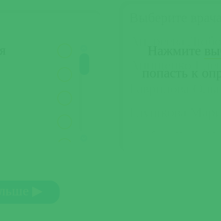
Выберите врач
Андреева Любо
я
Нажмите
вы
Анищенко Еле
попасть к оп
Гаврилова Оль
Глушкова Мари
Горбик Вера И
Грудина Мария
Гусева Татьяна
льше ▶
Дроздова Елен