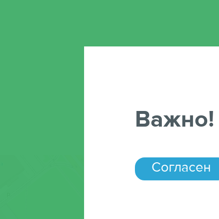
Офтальмология
Педиатрия
Психология
Ультразвуковая диагности
Урология
Важно!
Хирургия
Эндокринология
Согласен