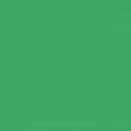
Выезд педиатра на дом
Физиоте
УЗИ детям
Ортокера
Функциональная диагностика
Кинезио
детей
тейпиров
Вакцинопрофилактика
Детские
© Детский медицинский центр
Адрес: