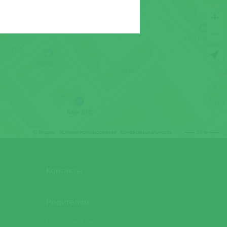
на Александровна
 Джамеля Булатовна
изавета Анатольевна
а Николаевна
ина Дамировна
ерина Николаевна
овна
Контакты
сия Михайловна
Родителям
Игоревич
Налоговый вычет