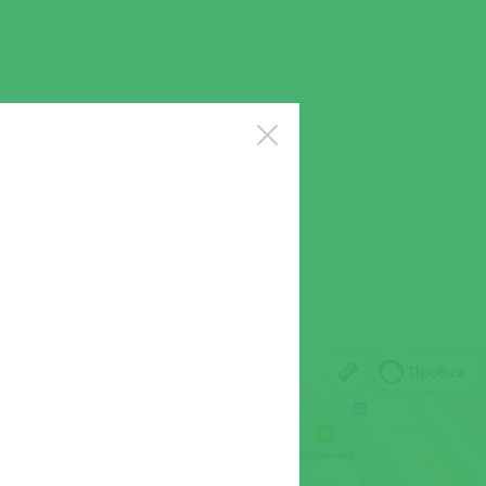
а Николаевна
на Алексеевна
 Сергеевна
Леонидовна
рия Алексеевна
Евгеньевна
слав Александрович
атьяна
лана Ивановна