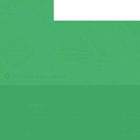
Услуги
Консультации и лечение
Детская 
опытными педиатрами
Массаж с
Все виды справок для детей
детской 