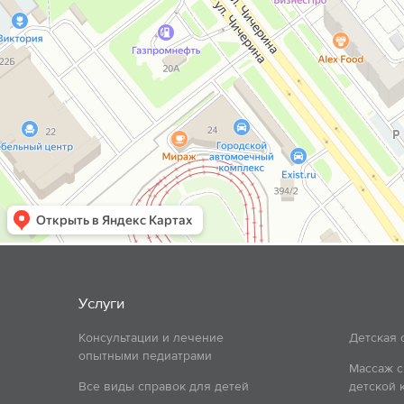
Услуги
Консультации и лечение
Детская 
опытными педиатрами
Массаж с
Все виды справок для детей
детской 