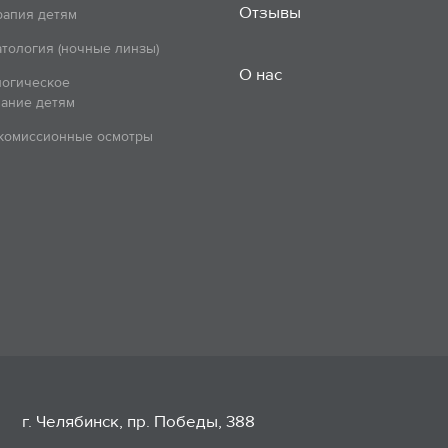
Отзывы
рапия детям
тология (ночные линзы)
О нас
логическое
ание детям
 комиссионные осмотры
г. Челябинск, пр. Победы, 388