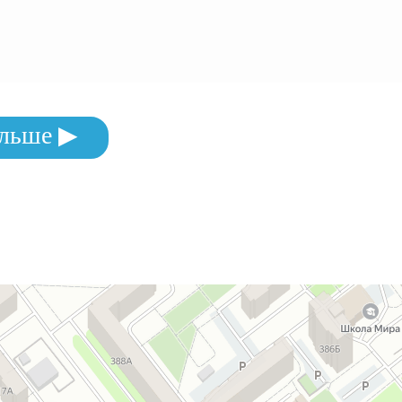
льше ▶