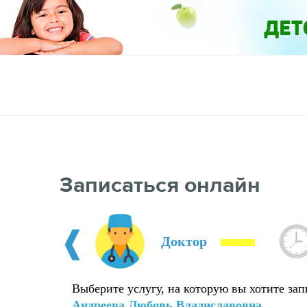
Услуги
Цены
Специалисты
Отзывы
О нас
К
Записаться онлайн
❰
Доктор
Выберите услугу, на которую вы хотите зап
Андреева Любовь Владиславовна