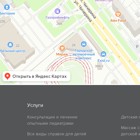
Услуги
Консультации и лечение
Детская 
опытными педиатрами
Массаж с
Все виды справок для детей
детской 