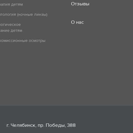
Отзывы
рапия детям
тология (ночные линзы)
О нас
логическое
ание детям
 комиссионные осмотры
г. Челябинск, пр. Победы, 388