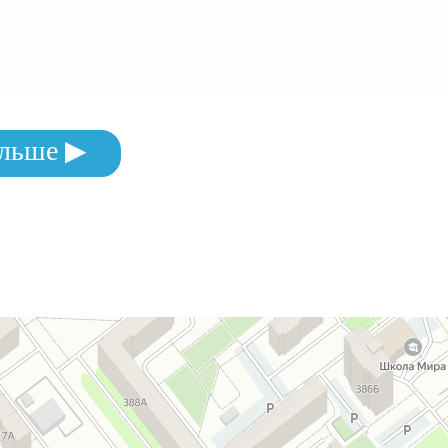
льше ▶