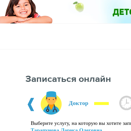
Услуги
Цены
Специалисты
Отзывы
О нас
К
Записаться онлайн
❰
Доктор
Выберите услугу, на которую вы хотите зап
Тарапунова Лариса Олеговна