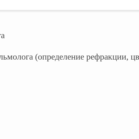
га
льмолога (определение рефракции, ц