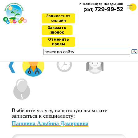
г. Челябинск, пр. Победы, 388
729-99-52
(351)
Записаться
онлайн
Заказать
звонок
Записаться онлайн
Отменить
прием
❰
Выберите услугу, на которую вы хотите
записаться к специалисту:
Пашнина Альбина Дамировна